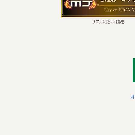
リアルに近い対局感
オ