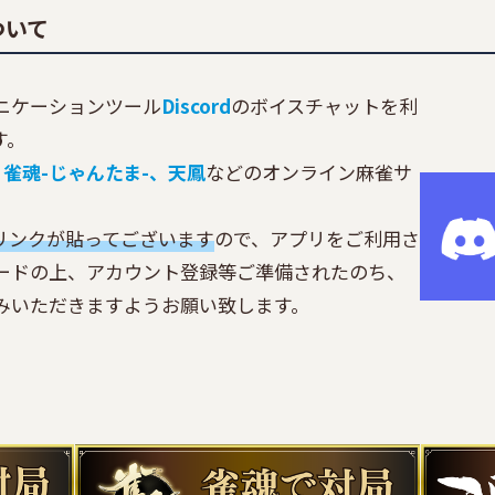
ついて
ニケーションツール
Discord
のボイスチャットを利
す。
、
雀魂
-じゃんたま-、
天鳳
などのオンライン麻雀サ
リンクが貼ってございます
ので、アプリをご利用さ
ードの上、アカウント登録等ご準備されたのち、
みいただきますようお願い致します。